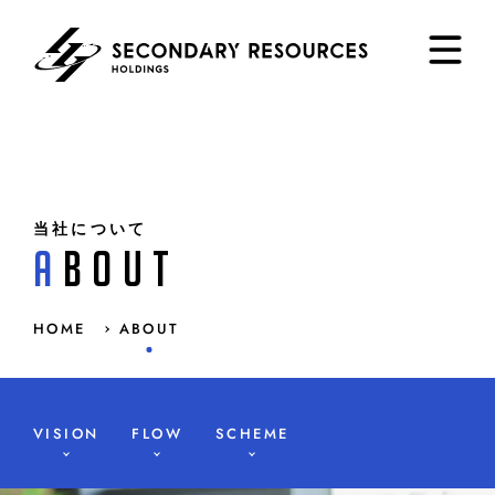
当社について
ABOUT
HOME
ABOUT
VISION
FLOW
SCHEME